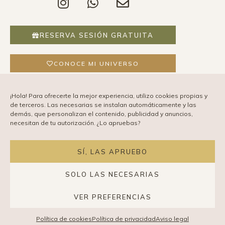
RESERVA SESIÓN GRATUITA
CONOCE MI UNIVERSO
REGALOS PARA TI
¡Hola! Para ofrecerte la mejor experiencia, utilizo cookies propias y
de terceros. Las necesarias se instalan automáticamente y las
demás, que personalizan el contenido, publicidad y anuncios,
BLOG | EL UMBRAL
necesitan de tu autorización. ¿Lo apruebas?
NEWSLETTER | ABRAZOS CON
SÍ, LAS APRUEBO
LETRAS
SOLO LAS NECESARIAS
VER PREFERENCIAS
AVISO LEGAL
PRIVACIDAD
COOKIES
Política de cookies
Política de privacidad
Aviso legal